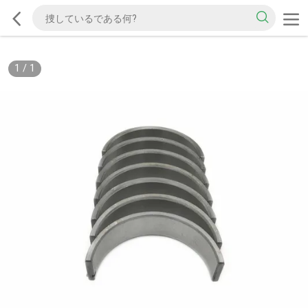
1
/
1