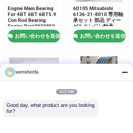
Engine Main Bearing
6D105 Mitsubishi
For 4BT 6BT 6BT5.9
6136-21-8010 専用軸
わたしたち に つい て
Con Rod Bearing
承セット 部品 ディー
Engine Part3939859
ゼルエンジン軸承
3802070
お問い合わせを送信
お問い合わせを送信
工場 ツアー
品質管理
wenshenfa
連絡 ください
ニュース
4:17 AM
Good day, what product are you looking 
事件
for?
高品質のD13 クランク
自動車エンジン部品 メ
シャフト メイン・ベア
インベアリング トヨタ
リングとコン・スティ
用のコンロッドベアリ
エンジンの主要な軸受け
ールベアリング ボル
ング 1rz/1nz/2nz