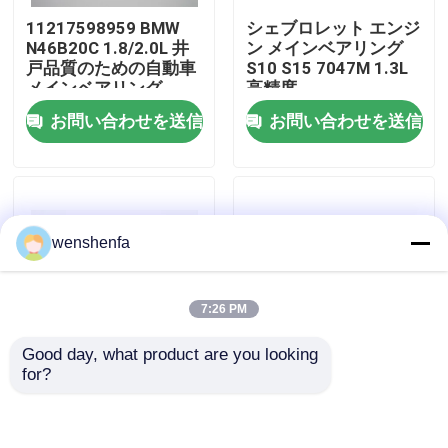
11217598959 BMW
シェブロレット エンジ
N46B20C 1.8/2.0L 井
ン メインベアリング
わたしたち に つい て
戸品質のための自動車
S10 S15 7047M 1.3L
メインベアリング
高精度
お問い合わせを送信
お問い合わせを送信
工場 ツアー
品質管理
wenshenfa
連絡 ください
ニュース
7:26 PM
Good day, what product are you looking 
事件
for?
シェブロレット エンジ
シェブロレット エンジ
ン メインベアリング
ン コン ロッド ベアリ
シェブロレット 11
ング シェブロレット
エンジンの主要な軸受け
M7235SA 2.0L ハイレ
11 B6386SA 2.0L 高標