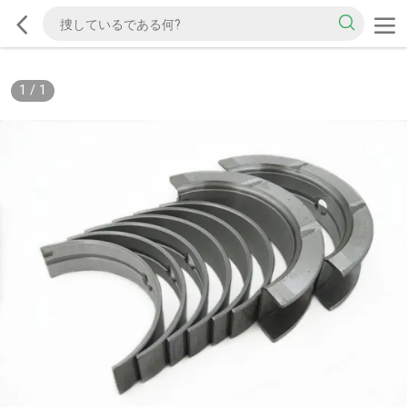
1
/
1