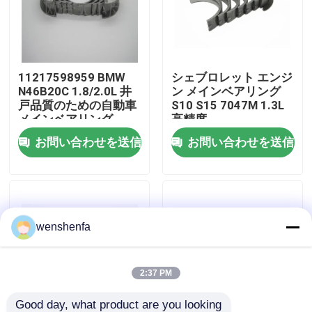
わたしたち に つい て
11217598959 BMW
シェブロレット エンジ
工場 ツアー
N46B20C 1.8/2.0L 井
ン メインベアリング
戸品質のための自動車
S10 S15 7047M 1.3L
メインベアリング
高精度
品質管理
お問い合わせを送信
お問い合わせを送信
連絡 ください
ニュース
wenshenfa
事件
2:37 PM
エンジンの主要な軸受け
Good day, what product are you looking 