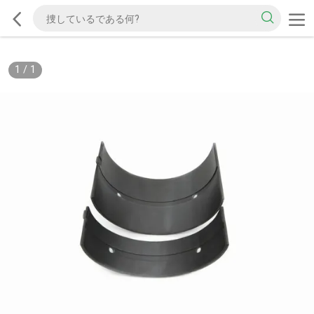
1
/
1