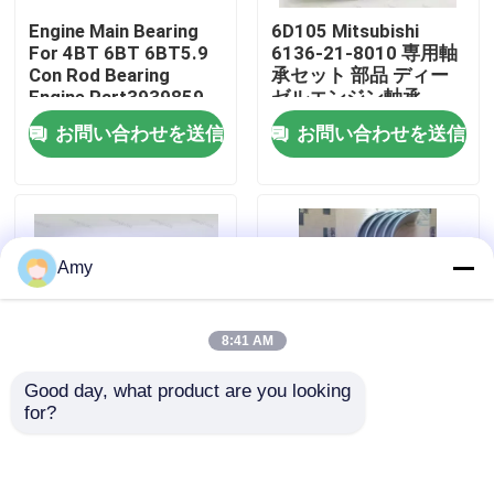
Engine Main Bearing
6D105 Mitsubishi
For 4BT 6BT 6BT5.9
6136-21-8010 専用軸
わたしたち に つい て
Con Rod Bearing
承セット 部品 ディー
Engine Part3939859
ゼルエンジン軸承
3802070
お問い合わせを送信
お問い合わせを送信
工場 ツアー
品質管理
Amy
連絡 ください
ニュース
8:41 AM
Good day, what product are you looking 
事件
for?
高品質のD13 クランク
自動車エンジン部品 メ
シャフト メイン・ベア
インベアリング トヨタ
リングとコン・スティ
用のコンロッドベアリ
エンジンの主要な軸受け
ールベアリング ボル
ング 1rz/1nz/2nz