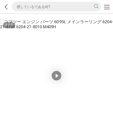
1
/
1