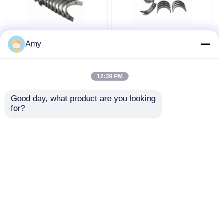
ヒルマンエンジン メイ
ハイルマン エンジン コ
Amy
ンベアリングセット
ントロール ロード ロー
20-082/5A アベンジャ
ヤリング 10-082 4A ア
ー 1.3LS 75221637 高
ベンジャー 1.3LS
12:39 PM
強度
75221632 ハイ デュー
ベストプライス
ベストプライス
ティ
Good day, what product are you looking 
for?
お問い合わせ
お問い合わせ
多くを見て下さい
ホーム
企業情報
お問い合わせ
Desktop Site
地図
プライバシーポリシー規約